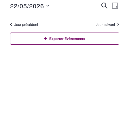
22/05/2026
Recherch
Navig
RECHERCH
JOUR
Sélectionnez
de
et
une
vues
Jour précédent
Jour suivant
navigatio
date.
évèn
de
Exporter Évènements
vues
Évènemen