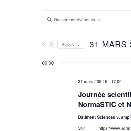
Recherche
Saisir
et
mot-
clé.
navigation
Rechercher
31 MARS 
Aujourd’hui
de
Évènements
par
Sélectionnez
vues
mot-
une
09:00
Évènements
clé.
date.
31 mars / 09:15
-
17:00
Journée scien
NormaSTIC et 
Bâtiment Sciences 3, amph
Voir https://www.normasti