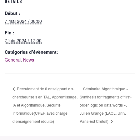
DÉTAILS
Début :
7 mai 2024 / 08:00
Fin :
7 juin 2024 / 17:00
Catégories d’évènement:
General
,
News
Recrutement de 6 enseignant.e.s-
Séminaire Algorithmique «
chercheur.se.s en TAL, Apprentissage,
Synthesis for fragments of first-
IA et Algorithmique, Sécurité
order logic on data words »,
Informatique(CPER avec charge
Julien Grange (LACL, Univ.
d’enseignement réduite)
Paris-Est Créteil)