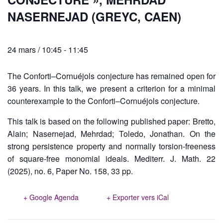
NASERNEJAD (GREYC, CAEN)
24 mars / 10:45
-
11:45
The Conforti–Cornuéjols conjecture has remained open for
36 years. In this talk, we present a criterion for a minimal
counterexample to the Conforti–Cornuéjols conjecture.
This talk is based on the following published paper: Bretto,
Alain; Nasernejad, Mehrdad; Toledo, Jonathan. On the
strong persistence property and normally torsion-freeness
of square-free monomial ideals. Mediterr. J. Math. 22
(2025), no. 6, Paper No. 158, 33 pp.
+ Google Agenda
+ Exporter vers iCal